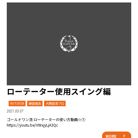
ローテーター使用スイング編
ROTATER
練習器具
大関香澄プロ
2021.03.07
ゴールドワン流 ローテーターの使い方動画☆①
https://youtu.be/VWxjyLjA3Qc
MORE