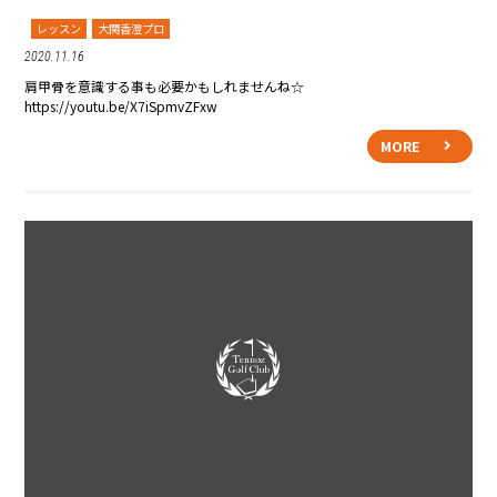
レッスン
大関香澄プロ
2020.11.16
肩甲骨を意識する事も必要かもしれませんね☆
https://youtu.be/X7iSpmvZFxw
MORE