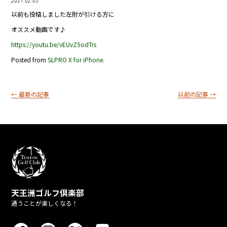
2021.02.05
以前も投稿しました左肘が引ける方に
オススメ動画です♪
https://youtu.be/vEUvZ5odTrs
Posted from
SLPRO X for iPhone
.
← 最新の記事
以前の記事 →
天王洲ゴルフ倶楽部
通うことが楽しくなる！