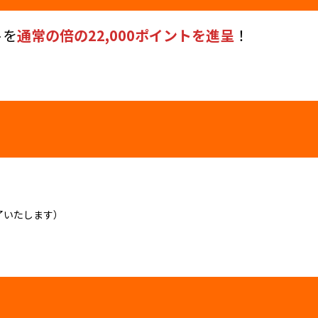
トを
通常の倍の22,000ポイントを進呈
！
了いたします）