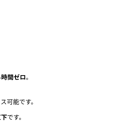
ち時間ゼロ
。
セス可能です。
直下
です。